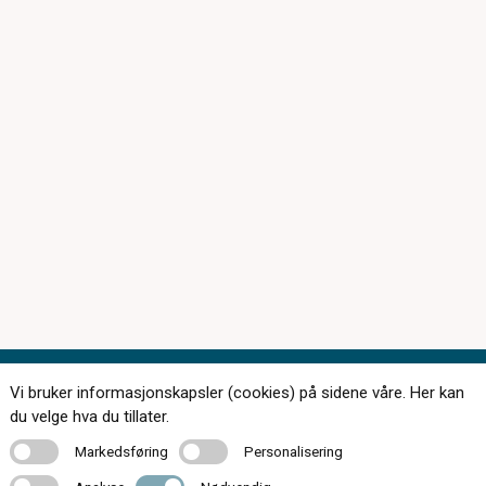
Vi bruker informasjonskapsler (cookies) på sidene våre. Her kan
Kontakt oss
du velge hva du tillater.
Markedsføring
Personalisering
Markedsføring
Personalisering
Analyse
Nødvendig