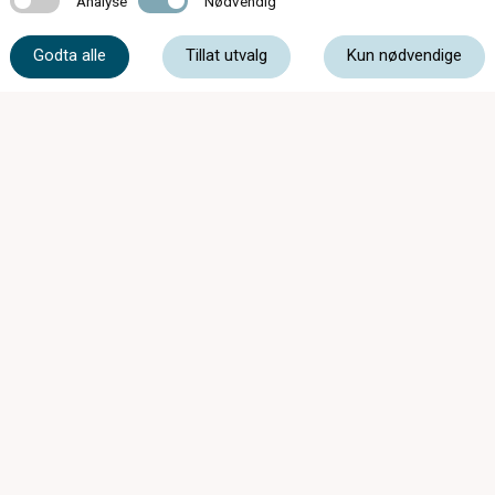
Analyse
Nødvendig
72 87 16 00
Godta alle
Tillat utvalg
Kun nødvendige
post@brillesalongen.no
Melhusvegen 505, 7224 Melhus
Mandag - Fredag
09:00 - 18:00
Lørdag
10:00 - 16:00
Medlem av: