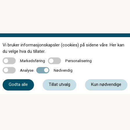
Vi bruker informasjonskapsler (cookies) på sidene våre. Her kan
Kontakt oss
du velge hva du tillater.
Markedsføring
Personalisering
Markedsføring
Personalisering
Analyse
Nødvendig
Analyse
Nødvendig
72 87 16 00
Godta alle
Tillat utvalg
Kun nødvendige