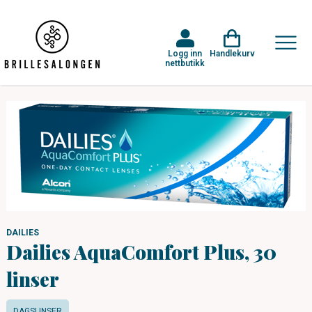
Logg inn
Handlekurv
nettbutikk
DAILIES
Dailies AquaComfort Plus, 30
linser
DAGSLINSER