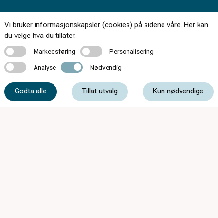
Kontakt oss
Vi bruker informasjonskapsler (cookies) på sidene våre. Her kan
du velge hva du tillater.
Markedsføring
Personalisering
Markedsføring
Personalisering
Analyse
Nødvendig
72 87 16 00
Analyse
Nødvendig
Godta alle
Tillat utvalg
Kun nødvendige
post@brillesalongen.no
Melhusvegen 505, 7224 Melhus
Mandag - Fredag
09:00 - 18:00
Lørdag
10:00 - 16:00